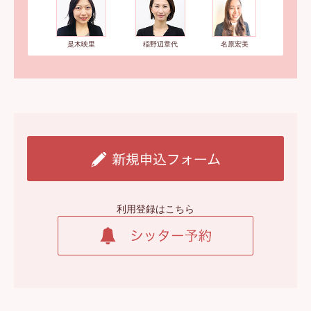
是木映里
稲野辺章代
名原宏美
利用登録はこちら