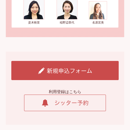
是木映里
稲野辺章代
名原宏美
利用登録はこちら