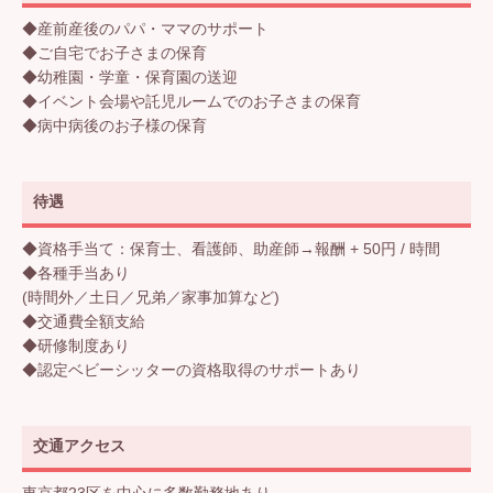
◆産前産後のパパ・ママのサポート
◆ご自宅でお子さまの保育
◆幼稚園・学童・保育園の送迎
◆イベント会場や託児ルームでのお子さまの保育
◆病中病後のお子様の保育
待遇
◆資格手当て：保育士、看護師、助産師→報酬 + 50円 / 時間
◆各種手当あり
(時間外／土日／兄弟／家事加算など)
◆交通費全額支給
◆研修制度あり
◆認定ベビーシッターの資格取得のサポートあり
交通アクセス
東京都23区を中心に多数勤務地あり