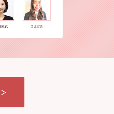
辺章代
名原宏美