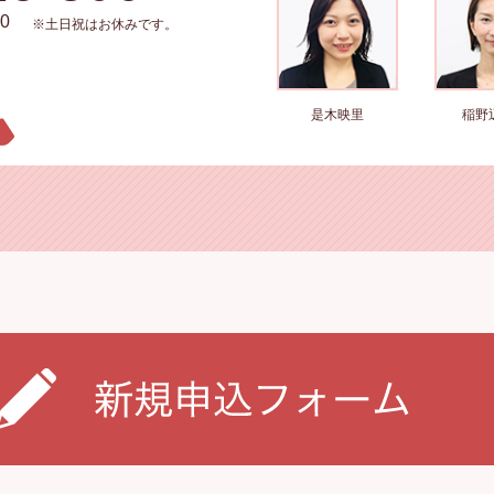
0
※土日祝はお休みです。
是木映里
稲野